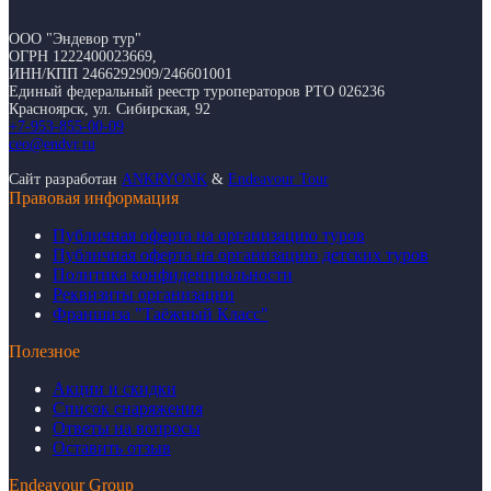
ООО "Эндевор тур"
ОГРН 1222400023669,
ИНН/КПП 2466292909/246601001
Единый федеральный реестр туроператоров РТО 026236
Красноярск, ул. Сибирская, 92
+7-953-855-00-09
ceo@endvr.ru
Сайт разработан
ANKRYONK
&
Endeavour Tour
Правовая информация
Публичная оферта на организацию туров
Публичная оферта на организацию детских туров
Политика конфиденциальности
Реквизиты организации
Франшиза "Таёжный Класс"
Полезное
Акции и скидки
Список снаряжения
Ответы на вопросы
Оставить отзыв
Endeavour Group