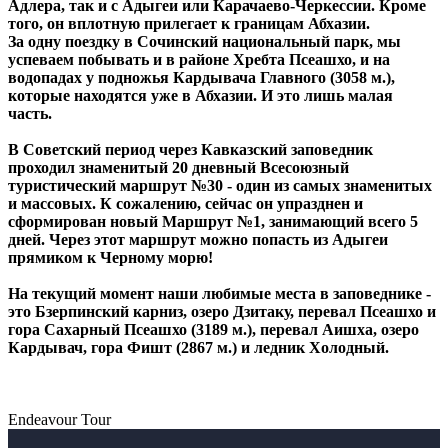
Адлера, так и с Адыгеи или Карачаево-Черкессии. Кроме
того, он вплотную прилегает к границам Абхазии.
За одну поездку в Сочинский национальный парк, мы
успеваем побывать и в районе Хребта Псеашхо, и на
водопадах у подножья Кардывача Главного (3058 м.),
которые находятся уже в Абхазии. И это лишь малая
часть.
В Советский период через Кавказский заповедник
проходил знаменитый 20 дневный Всесоюзный
туристический маршрут №30 - один из самых знаменитых
и массовых. К сожалению, сейчас он упразднен и
сформирован новый Маршрут №1, занимающий всего 5
дней. Через этот маршрут можно попасть из Адыгеи
прямиком к Черному морю!
На текущий момент наши любимые места в заповеднике -
это Бзерпинский карниз, озеро Дзитаку, перевал Псеашхо и
гора Сахарный Псеашхо (3189 м.), перевал Аишха, озеро
Кардывач, гора Фишт (2867 м.) и ледник Холодный.
Endeavour Tour