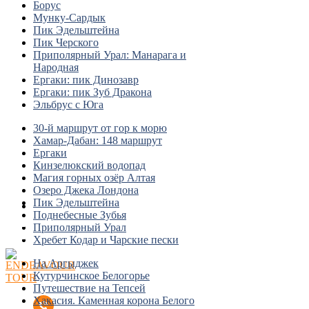
Борус
Мунку-Сардык
Пик Эдельштейна
Пик Черского
Приполярный Урал: Манарага и
Народная
Ергаки: пик Динозавр
Ергаки: пик Зуб Дракона
Эльбрус с Юга
30-й маршрут от гор к морю
Хамар-Дабан: 148 маршрут
Ергаки
Кинзелюкский водопад
Магия горных озёр Алтая
Озеро Джека Лондона
Пик Эдельштейна
Поднебесные Зубья
Приполярный Урал
Хребет Кодар и Чарские пески
На Аргыджек
Кутурчинское Белогорье
Путешествие на Тепсей
Хакасия. Каменная корона Белого