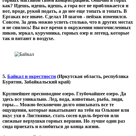
горных массивов своей концентрацией. Обычно в горах
как? Идешь, идешь, идешь, а гора все не приближается и
вот, вроде, рукой подать, а до нее еще топать и топать. В
Ергаках все иначе. Сделал 10 шагов - пейзаж изменился.
Совсем. За день можно успеть столько, что в других местах
и не снилось! Вы все время в окружении многочисленных
пиков, зеркал, курумника, горных озер и легенд, которые
так и витают в воздухе.
5.
Байкал и окрестности
(Иркутская область, республика
Бурятия, Забайкальский край)
Крупнейшее пресноводное озеро. Глубочайшее озеро. Да
здесь все уникально. Лед, вода, животные, рыба, люди,
горы… Можно бесконечно долго описывать все те
ощущения, которые накатывают на тебя на Ольхоне или
вкус ухи в Листвянке, стать сосен вдоль берегов или
снежные верхушки горных вершин. Но лучше один раз
сюда приехать и влюбиться до конца жизни.