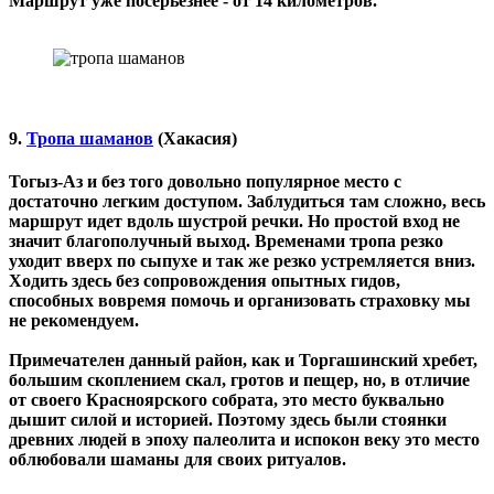
Маршрут уже посерьезнее - от 14 километров.
9.
Тропа шаманов
(Хакасия)
Тогыз-Аз и без того довольно популярное место с
достаточно легким доступом. Заблудиться там сложно, весь
маршрут идет вдоль шустрой речки. Но простой вход не
значит благополучный выход. Временами тропа резко
уходит вверх по сыпухе и так же резко устремляется вниз.
Ходить здесь без сопровождения опытных гидов,
способных вовремя помочь и организовать страховку мы
не рекомендуем.
Примечателен данный район, как и Торгашинский хребет,
большим скоплением скал, гротов и пещер, но, в отличие
от своего Красноярского собрата, это место буквально
дышит силой и историей. Поэтому здесь были стоянки
древних людей в эпоху палеолита и испокон веку это место
облюбовали шаманы для своих ритуалов.