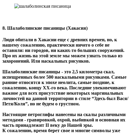
8. Шалаболинские писаницы (Хакасия)
Люди обитали в Хакасии еще с древних времен, но, к
нашему сожалению, практически ничего о себе не
оставили: ни городов, ни каких-то больших сооружений.
Про их жизнь на этой земле мы можем узнать только из
захоронений. Или наскальных рисунков.
Шалаболинские писаницы - это 2,5 километра скал,
испещренных более 500 наскальными рисунками. Самые
ранние относятся к эпохе неолита, самые поздние, к
сожалению, концу XX-го века. Последние увековечивают
важное для всех присутствие некоторых маргинальных
личностей на данной территории в стиле “Здесь был Вася/
Петя/Коля”, но не будем о грустном.
Настоящие петроглифы нанесены на скалы различными
методами - гравировкой, охрой, выбивкой и основная их
часть принадлежит II веку до Нашей эры.
К сожалению, время берет свое и многие символы уже