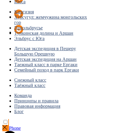
Июса
Киргизия
Хубсугул: жемчужина монгольских
гор
Приэльбрусье
Тункинская долина и Аршан
Эльбрус с Юга
Детская экспедиция в Пещеру
Большую Орешную
Детская экспедиция на Аршан
Таежный класс в парке Ергаки
Семейный поход в парк Ергаки
Снежный класс
Таёжный класс
Команда
Принципы и правила
Правовая информация
Блог
Phone