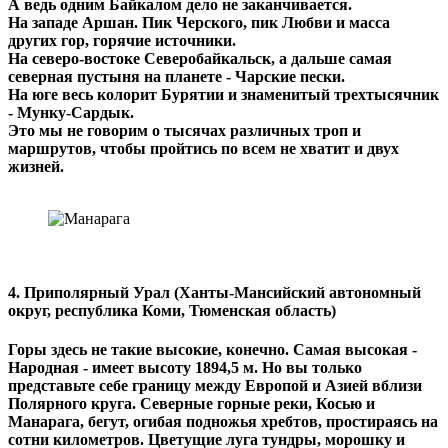
А ведь одним Байкалом дело не заканчивается.
На западе Аршан. Пик Черского, пик Любви и масса
других гор, горячие источники.
На северо-востоке Северобайкальск, а дальше самая
северная пустыня на планете - Чарские пески.
На юге весь колорит Бурятии и знаменитый трехтысячник
- Мунку-Сардык.
Это мы не говорим о тысячах различных троп и
маршрутов, чтобы пройтись по всем не хватит и двух
жизней.
4. Приполярный Урал (Ханты-Мансийский автономный
округ, республика Коми, Тюменская область)
Горы здесь не такие высокие, конечно. Самая высокая -
Народная - имеет высоту 1894,5 м. Но вы только
представьте себе границу между Европой и Азией вблизи
Полярного круга. Северные горные реки, Косью и
Манарага, бегут, огибая подножья хребтов, простираясь на
сотни километров. Цветущие луга тундры, морошку и