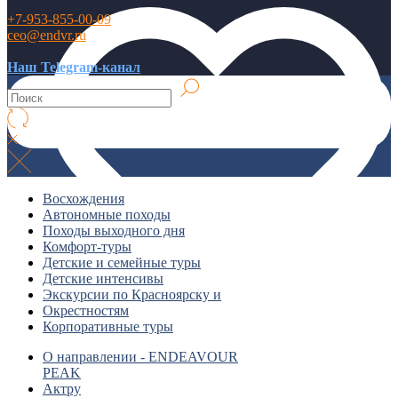
+7-953-855-00-09
ceo@endvr.ru
Наш Telegram-канал
Восхождения
Автономные походы
Походы выходного дня
Комфорт-туры
Детские и семейные туры
Детские интенсивы
Экскурсии по Красноярску и
Окрестностям
Корпоративные туры
О направлении - ENDEAVOUR
PEAK
Актру